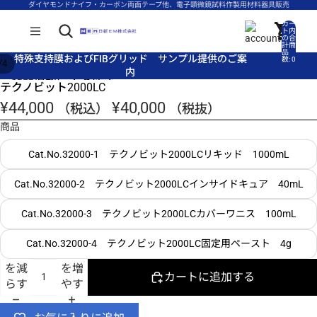
コンテンツにスキップ
ダイヤモンドナイフ・カーボン両面テープ他、電子顕微鏡試料作製用材料器具販売
カー
ト内
の合
計商
品
特殊支持膜およびFIBグリッド サンプル提供のご案
特殊支持膜およびFIBグリッド サンプル提供のご案
数: 0
/
4
内
内
商品情報にスキップ
テクノビット2000LC
¥44,000
¥40,000
（税込）
（税抜）
商品
Cat.No.32000-1 テクノビット2000LCリキッド 1000mL
Cat.No.32000-2 テクノビット2000LCインサイドキュア 40mL
Cat.No.32000-3 テクノビット2000LCカバーワニス 100mL
Cat.No.32000-4 テクノビット2000LC固定用ペースト 4g
数量
数量
を減
を増
カートに追加する
らす
やす