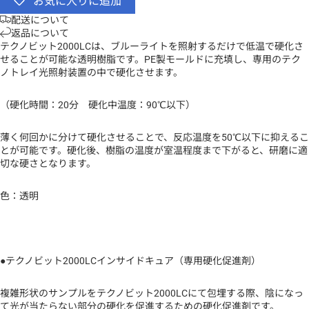
お気に入りに追加
配送について
返品について
テクノビット2000LCは、ブルーライトを照射するだけで低温で硬化さ
せることが可能な透明樹脂です。PE製モールドに充填し、専用のテク
ノトレイ光照射装置の中で硬化させます。
（硬化時間：20分 硬化中温度：90℃以下）
薄く何回かに分けて硬化させることで、反応温度を50℃以下に抑えるこ
とが可能です。硬化後、樹脂の温度が室温程度まで下がると、研磨に適
切な硬さとなります。
色：透明
●テクノビット2000LCインサイドキュア（専用硬化促進剤）
複雑形状のサンプルをテクノビット2000LCにて包埋する際、陰になっ
て光が当たらない部分の硬化を促進するための硬化促進剤です。